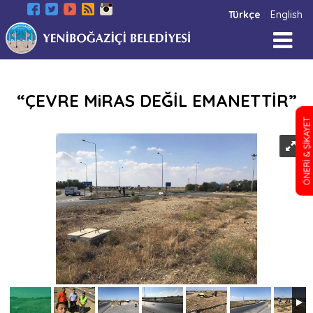
Türkçe
English
“ÇEVRE MiRAS DEĞİL EMANETTİR”
ÖNERİ & ŞİKAYET