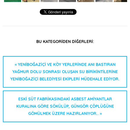
BU KATEGORIDEN DIĞERLERI:
« YENIBOĞAZIÇI VE KÖY YERLERINDE ANI BASTIRAN
YAĞMUR DOLU SONRASI OLUŞAN SU BIRIKINTILERINE
YENIBOĞAZIÇI BELEDIYESI EKIPLERI MÜDEHALE EDIYOR.
ESKI SÜT FABRIKASINDAKI ASBEST AMIYANTLAR
KURALINA GÖRE SÖKÜLÜP, GÜNGÖR ÇÖPLÜĞÜNE
GÖMÜLMEK ÜZERE HAZIRLANIYOR.. »