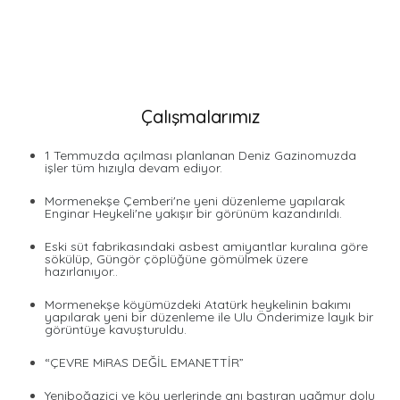
Çalışmalarımız
1 Temmuzda açılması planlanan Deniz Gazinomuzda
işler tüm hızıyla devam ediyor.
Mormenekşe Çemberi'ne yeni düzenleme yapılarak
Enginar Heykeli'ne yakışır bir görünüm kazandırıldı.
Eski süt fabrikasındaki asbest amiyantlar kuralına göre
sökülüp, Güngör çöplüğüne gömülmek üzere
hazırlanıyor..
Mormenekşe köyümüzdeki Atatürk heykelinin bakımı
yapılarak yeni bir düzenleme ile Ulu Önderimize layık bir
görüntüye kavuşturuldu.
“ÇEVRE MiRAS DEĞİL EMANETTİR”
Yeniboğaziçi ve köy yerlerinde anı bastıran yağmur dolu