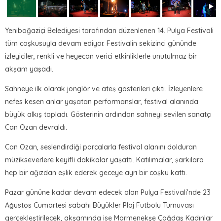
Yeniboğaziçi Belediyesi tarafından düzenlenen 14. Pulya Festivali
tüm coşkusuyla devam ediyor. Festivalin sekizinci gününde
izleyiciler, renkli ve heyecan verici etkinliklerle unutulmaz bir
akşam yaşadı.
Sahneye ilk olarak jonglör ve ateş gösterileri çıktı. İzleyenlere
nefes kesen anlar yaşatan performanslar, festival alanında
büyük alkış topladı. Gösterinin ardından sahneyi sevilen sanatçı
Can Ozan devraldı.
Can Ozan, seslendirdiği parçalarla festival alanını dolduran
müzikseverlere keyifli dakikalar yaşattı. Katılımcılar, şarkılara
hep bir ağızdan eşlik ederek geceye ayrı bir coşku kattı.
Pazar gününe kadar devam edecek olan Pulya Festivali’nde 23
Ağustos Cumartesi sabahı Büyükler Plaj Futbolu Turnuvası
gerçekleştirilecek, akşamında ise Mormenekşe Çağdaş Kadınlar