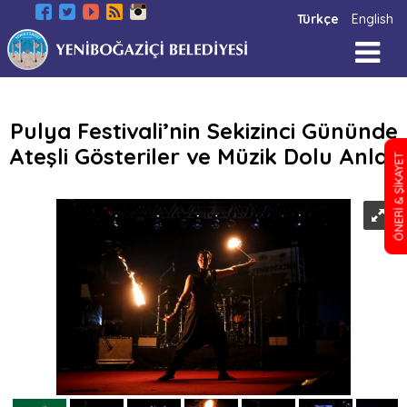
Türkçe
English
Pulya Festivali’nin Sekizinci Gününde
Ateşli Gösteriler ve Müzik Dolu Anlar
ÖNERİ & ŞİKAYET